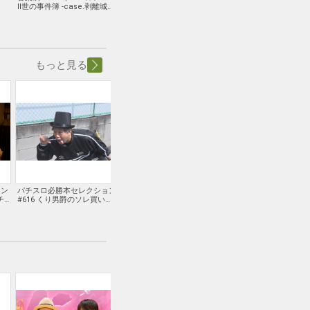
II世の事件簿 -case.剥離城ア
『ROAD to AVALON』
周年記念公演『YOUN
ドラ-」
WIZARDS～Story fr
道満大内鑑～』
もっと見る
ョン
パチスロ必勝本セレクション
パチスロ必勝本セレクション
パチンコオリジナル必
チ
#616 くり男爵のソレ買い取
#617 勝っても兜の緒を締め
レクション #775 パ
フ
りマス。#110 男爵、後継者
ない#23 頼れる玉城が今回も
神髄#48 連チャン合
を考える
魅せた!!
ート！