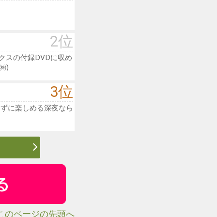
2位
クスの付録DVDに収め
㈱)
3位
らずに楽しめる深夜なら
 このページの先頭へ