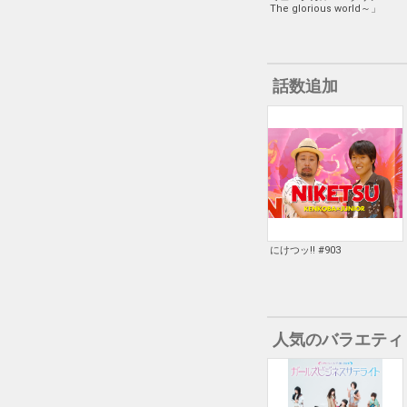
The glorious world～」
話数追加
にけつッ!! #903
人気のバラエティ