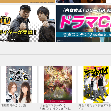
古畑前田のえにし酒
【女性マスターVer.】
舞台「俺たちマジ校デス
Fate/Grand Order THE
イ」