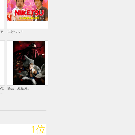
理男
にけつッ!!
Kou Shibasaki Live Tour
千原せいじ漫遊記 世
2010～ラブ☆パラ～
あい旅スペシャル
VE
舞台「紅葉鬼」
「キスのカタチ」応援でら感
El Galleon～エルガ
さい
謝!～順位も発表するぜ!イベ
ントin名古屋～
1位