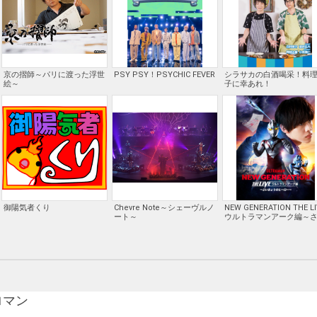
京の摺師～パリに渡った浮世
PSY PSY！PSYCHIC FEVER
シラサカの白酒喝采！料
絵～
子に幸あれ！
御陽気者くり
Chevre Note～シェーヴルノ
NEW GENERATION THE LI
ート～
ウルトラマンアーク編～
きょうのヒーロー～
ロマン