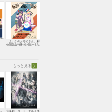
「えいがのおそ松さん」劇場
舞台「黒子のバスケ」OVER-
グータンヌーボ2
公開記念特番 鈴村健一&入野
DRIVE
加公
自由のおフランスに行くザン
ス!
もっと見る
ン～
音楽劇「ロード・エルメロイ
音楽朗読劇READING HIGH
音楽朗読劇READING H