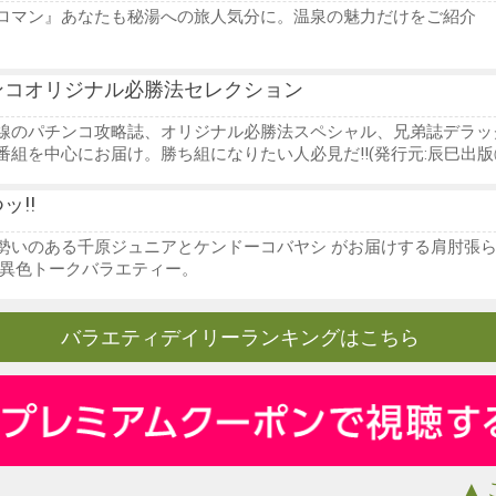
ロマン』あなたも秘湯への旅人気分に。温泉の魅力だけをご紹介
ンコオリジナル必勝法セレクション
線のパチンコ攻略誌、オリジナル必勝法スペシャル、兄弟誌デラッ
番組を中心にお届け。勝ち組になりたい人必見だ!!(発行元:辰巳出版
ッ!!
勢いのある千原ジュニアとケンドーコバヤシ がお届けする肩肘張
 異色トークバラエティー。
バラエティデイリーランキングはこちら
▲