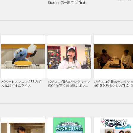
Stage」第一部 The First
Part～熱い夜のはじまり～
【Blu-rayマスター版】
パペットスンスン #53 ろて
パチスロ必勝本セレクション
パチスロ必勝本セレクシ
ん風呂／オムライス
#614 物言う悪☆味とポンコ
#615 射駒タケシのTHEパ
ツD#19 全台系狙いで隣の台
スロ #85 タケシ、スタッ
も挙動は良好だが…!?
に唆されて…