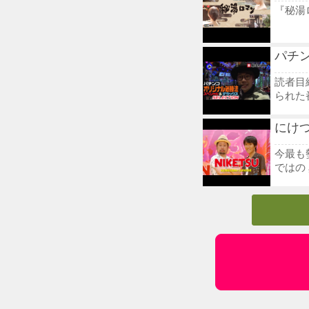
『秘湯
パチ
読者目
られた
にけつ
今最も
ではの