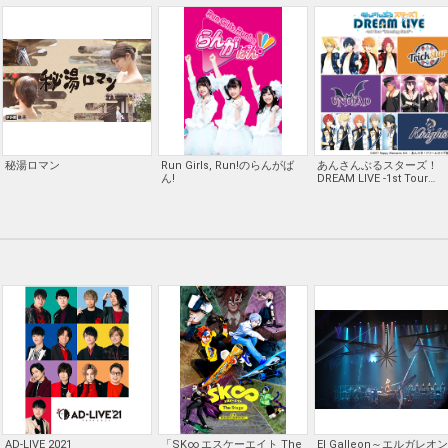
STAGE -絶対魔獣戦線バビロ
ニア-
秘湯ロマン
Run Girls, Run!のらんがば
あんさんぶるスターズ！
ん!
DREAM LIVE -1st Tour
“Morning Star!"- 東京追
演ノーカット版
AD-LIVE 2021
「SK∞ エスケーエイト The
El Galleon～エルガレオ