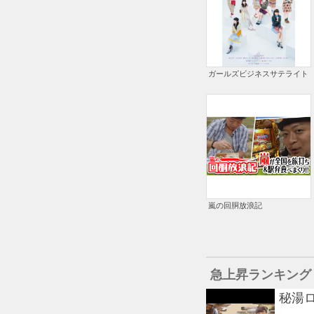
ガールズビジネスサテライト
嵐の回胴放浪記
急上昇ランキング
秘湯