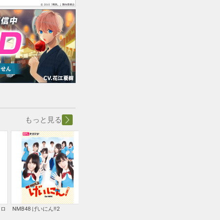
もっと見る
トロ
NMB48 げいにん!!2
古川未鈴と古畑奈和のいにし
喜劇「おそ松さん」
え乙女酒