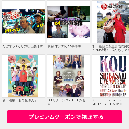
たけすぃ&くりの〇〇製作所
実録!オンナの○○事件簿!
和田雅成と安里勇哉の男
NINJA対決～僕たちリア
ョン芸人じゃないんです
ど!?～
新・喜劇「おそ松さん」
SJ リターンズ2 -E.L.Fの食
Kou Shibasaki Live Tou
卓-
2011 "CIRCLE & CYCLE"
2011.11.28 Tour Final @
NIPPON BUDOKAN