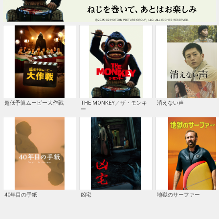
超低予算ムービー大作戦
THE MONKEY／ザ・モンキ
消えない声
ー
40年目の手紙
凶宅
地獄のサーファー