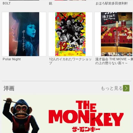
BOLT
銃
まほろ駅前多田便利軒
Polar Night
12人のイカれたワークショッ
漫才協会 THE MOVIE ～
プ
の上の懲りない面々～
洋画
もっと見る