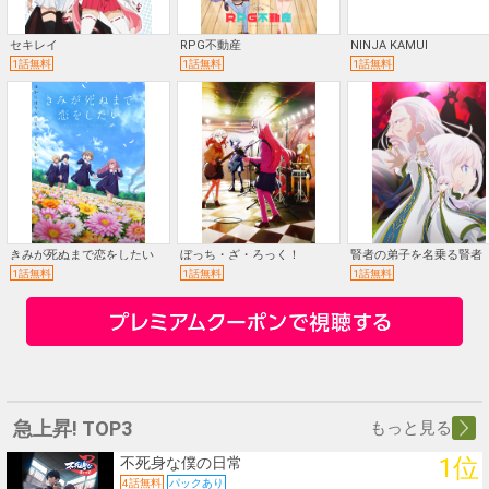
セキレイ
RPG不動産
NINJA KAMUI
1話無料
1話無料
1話無料
きみが死ぬまで恋をしたい
ぼっち・ざ・ろっく！
賢者の弟子を名乗る賢者
1話無料
1話無料
1話無料
急上昇! TOP3
もっと見る
1位
不死身な僕の日常
4話無料
パックあり