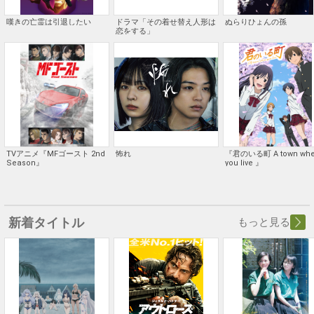
嘆きの亡霊は引退したい
ドラマ「その着せ替え人形は
ぬらりひょんの孫
恋をする」
TVアニメ『MFゴースト 2nd
怖れ
『君のいる町 A town whe
Season』
you live 』
新着タイトル
もっと見る