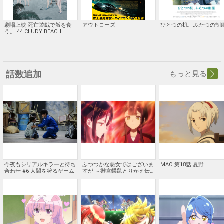
劇場上映 死亡遊戯で飯を食
アウトローズ
ひとつの机、ふたつの制
う。 44 CLUDY BEACH
話数追加
もっと見る
今夜もシリアルキラーと待ち
ふつつかな悪女ではございま
MAO 第18話 夏野
合わせ #6 人間を狩るゲーム
すが ～雛宮蝶鼠とりかえ伝
～ #4 わたくしの、ほうき星