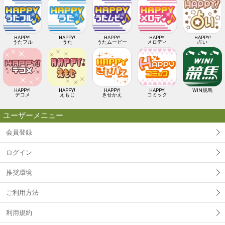
HAPPY!
HAPPY!
HAPPY!
HAPPY!
HAPPY!
うたフル
うた
うたムービー
メロディ
占い
HAPPY!
HAPPY!
HAPPY!
HAPPY!
WIN競馬
デコメ
えもじ
きせかえ
コミック
ユーザーメニュー
会員登録
ログイン
推奨環境
ご利用方法
利用規約