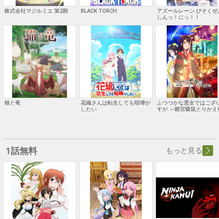
株式会社マジルミエ 第2期
BLACK TORCH
アズールレーン びそくぜ
しんっ！にっ！！
猫と竜
花織さんは転生しても喧嘩が
ふつつかな悪女ではござ
したい
すが ～雛宮蝶鼠とりかえ
～
1話無料
もっと見る