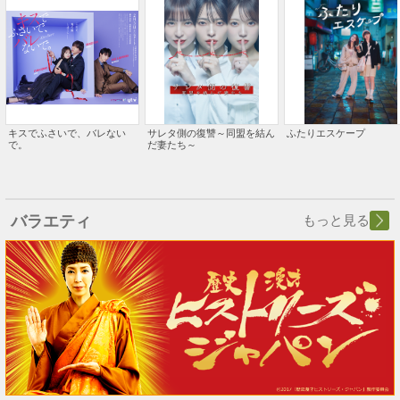
キスでふさいで、バレない
サレタ側の復讐～同盟を結ん
ふたりエスケープ
で。
だ妻たち～
バラエティ
もっと見る