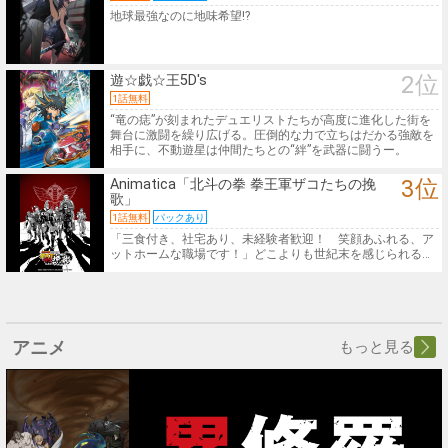
地球最強なのに地味希望!?
2位
遊☆戯☆王5D's
1話無料
“竜の痣”が刻まれたデュエリストたちが高度に進化した街を
舞台に激闘を繰り広げる。圧倒的な力で立ちはだかる強敵を
相手に、不動遊星は仲間たちとの“絆”を武器に闘うー。
3位
Animatica「北斗の拳 拳王軍ザコたちの挽
歌」
1話無料
パックあり
「三食付き、社宅あり、未経験者歓迎！ 笑顔あふれる、ア
ットホームな職場です！」どこよりも世紀末を感じられる職
場、拳王軍へようごぼっ！！！～ザコたちにもドラマがある
～
アニメ
もっと見る