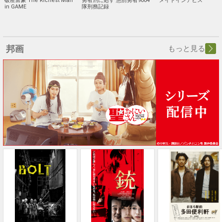
破産富豪 The Richest Man
勇者刑に処す 懲罰勇者9004
メイドインアビス
in GAME
隊刑務記録
邦画
もっと見る