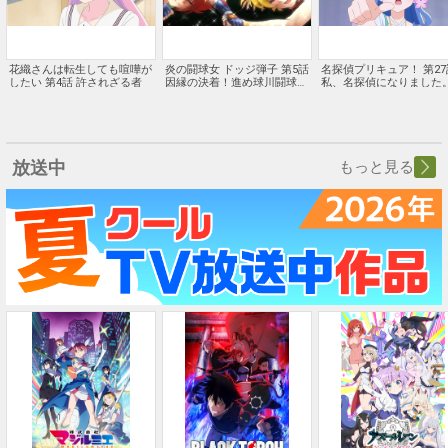
花織さんは転生しても喧嘩が
炎の闘球女 ドッジ弾子 第5話
名探偵プリキュア！ 第27
したい 第4話 許されざる者
因縁の決着！進め球川闘球
私、名探偵になりました
部！
放送中
もっと見る